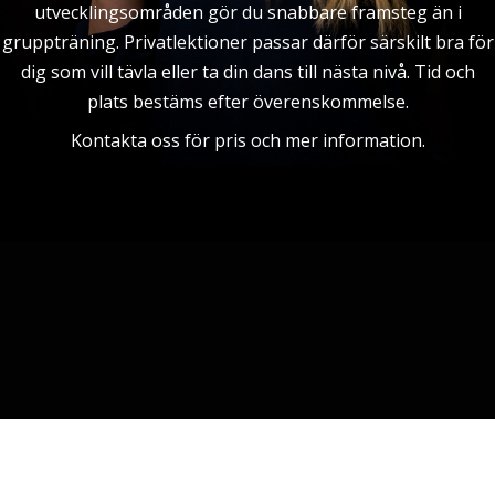
utvecklingsområden gör du snabbare framsteg än i
gruppträning. Privatlektioner passar därför särskilt bra för
dig som vill tävla eller ta din dans till nästa nivå. Tid och
plats bestäms efter överenskommelse.
Kontakta oss för pris och mer information.
Lorem ipsum dolor sit amet, consectetur adipiscing elit.
Ut elit tellus, luctus nec ullamcorper mattis, pulvinar