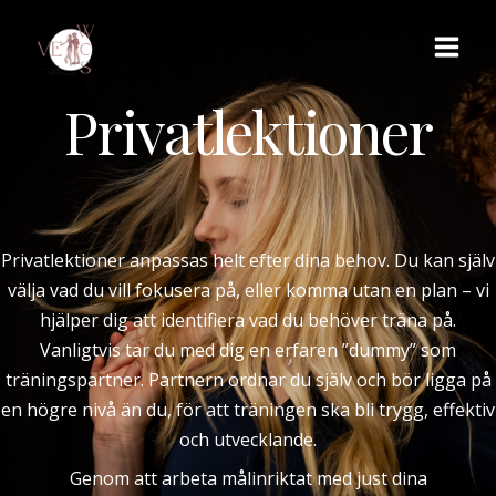
Privatlektioner
Privatlektioner anpassas helt efter dina behov. Du kan själv
välja vad du vill fokusera på, eller komma utan en plan – vi
hjälper dig att identifiera vad du behöver träna på.
Vanligtvis tar du med dig en erfaren ”dummy” som
träningspartner. Partnern ordnar du själv och bör ligga på
en högre nivå än du, för att träningen ska bli trygg, effektiv
och utvecklande.
Genom att arbeta målinriktat med just dina